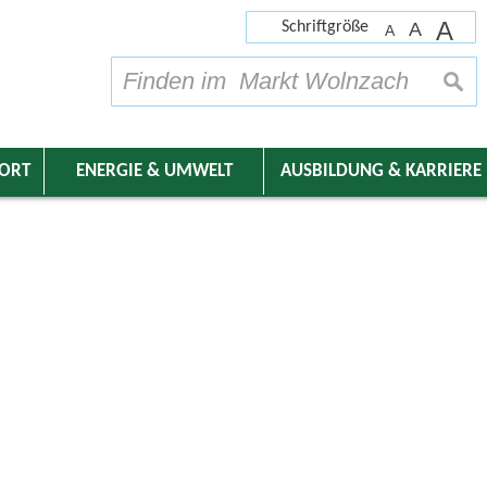
A
Schriftgröße
A
A
su
DORT
ENERGIE & UMWELT
AUSBILDUNG & KARRIERE
nder