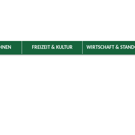
HNEN
FREIZEIT & KULTUR
WIRTSCHAFT & STAN
 Wolnzach
>
Freizeit & Kultur
>
Veranstaltungen
>
Veranstaltungskale
ungen
Kategorie
uli 2025
Do
Fr
Sa
So
Suchwort
3
4
5
6