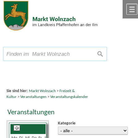
Zum Inhalt
,
zur Navigation
oder
zur Startseite
springen.
chließen
A
Schriftgröße
A
suchen
A
Sie sind hier:
Markt Wolnzach
>
Freizeit &
Kultur
>
Veranstaltungen
>
Veranstaltungskalender
Veranstaltungen
Kategorie
August 2025