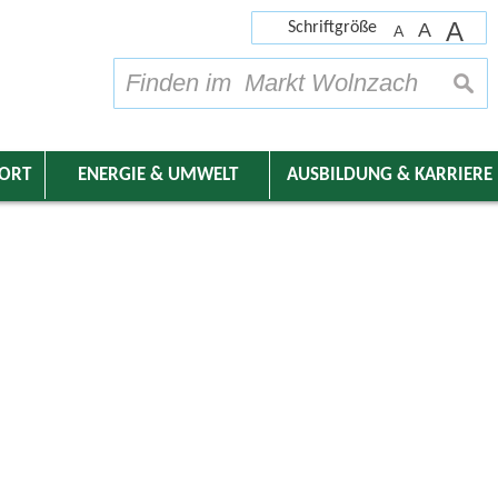
A
Schriftgröße
A
A
su
DORT
ENERGIE & UMWELT
AUSBILDUNG & KARRIERE
nder