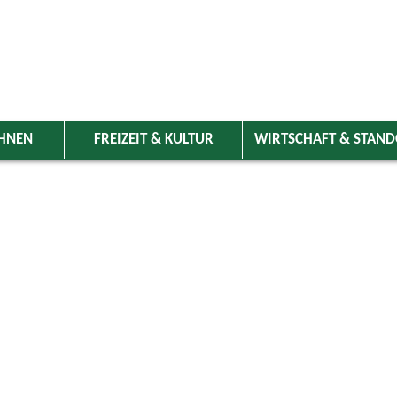
HNEN
FREIZEIT & KULTUR
WIRTSCHAFT & STAN
 Wolnzach
>
Freizeit & Kultur
>
Veranstaltungen
>
Veranstaltungskale
ungen
Kategorie
ust 2025
Do
Fr
Sa
So
Suchwort
1
2
3