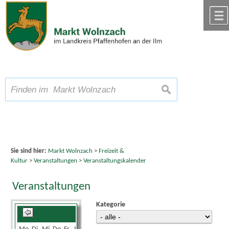
Zum Inhalt
,
zur Navigation
oder
zur Startseite
springen.
chließen
A
Schriftgröße
A
suchen
A
Sie sind hier:
Markt Wolnzach
>
Freizeit &
Kultur
>
Veranstaltungen
>
Veranstaltungskalender
Veranstaltungen
Kategorie
Juli 2025