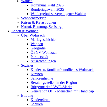
Wahlen
Kommunalwahl 2026
Bundestagswahl 2025
Wahlergebnisse vergangener Wahlen
Schadensmelder
Krisen & Katastrophen
Notruf, Beratung, Seelsorge
Leben & Wohnen
Über Wolnzach
Marktgeschichte
Wappen
Geografie
ÖPNV Wolnzach
Partnerstadt
Auszeichnungen
Soziales
Kinder- u. familienfreundliches Wolnzach
Kirchen
Seniorenheime
Beratungsstellen in der Region
Bürgermarkt / AWO-Markt
Generation 60+ / Menschen mit Handicap
Bildung
Kindergärten
Schulen