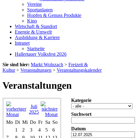
Vereine
Sportanlagen
Hopfen & Genuss Produkte
Kino
Wirtschaft & Standort
Energie & Umwelt
Ausbildung & Karriere
Intranet
Startseite
Hallertauer Volksfest 2026
Sie sind hier:
Markt Wolnzach
>
Freizeit &
Kultur
>
Veranstaltungen
>
Veranstaltungskalender
Veranstaltungen
Kategorie
Juli
2025
Suchwort
Mo
Di
Mi
Do
Fr
Sa
So
Datum
1
2
3
4
5
6
7
8
9
10
11
12
13