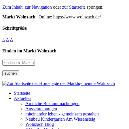
Zum Inhalt
,
zur Navigation
oder
zur Startseite
springen.
Markt Wolnzach
| Online: https://www.wolnzach.de/
Schriftgröße
A
A
A
Finden im Markt Wolnzach
suchen
Startseite
Aktuelles
Amtliche Bekanntmachungen
Ausschreibungen
miteinander leben - gemeinsam gestalten
Neubau Kindergarten Am Wiesensteig
Wolnzach-Blog