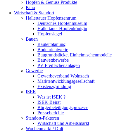
Hopfen & Genuss Produkte
Kino
Wirtschaft & Standort
Hallertauer Hopfenzentrum
Deutsches Hopfenmuseum
Hallertauer Hopfenkönigin
Hopfensiegel
Bauen
Bauleitplanung
Bodenrichtwerte
Baugrundstücke, Einheimischenmodelle
Bauwettbewerbe
PV-Freiflächenanlagen
Gewerbe
Gewerbeverband Wolnzach
Marktentwicklungsgesellschaft
Existenzgründung
ISEK
Was ist ISEK ?
ISEK-Beirat
Bürgerbeteiligungsprozesse
Presseberichte
Standort-Faktoren
Wirtschaft und Arbeitsmarkt
Wochenmarkt / Dult