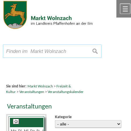
Zum Inhalt
,
zur Navigation
oder
zur Startseite
springen.
chließen
A
Schriftgröße
A
suchen
A
Sie sind hier:
Markt Wolnzach
>
Freizeit &
Kultur
>
Veranstaltungen
>
Veranstaltungskalender
Veranstaltungen
Kategorie
Juli 2025