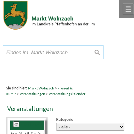
Zum Inhalt
,
zur Navigation
oder
zur Startseite
springen.
chließen
A
Schriftgröße
A
suchen
A
Sie sind hier:
Markt Wolnzach
>
Freizeit &
Kultur
>
Veranstaltungen
>
Veranstaltungskalender
Veranstaltungen
Kategorie
Mai 2026