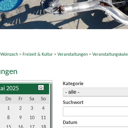
 Wolnzach
>
Freizeit & Kultur
>
Veranstaltungen
>
Veranstaltungskale
ungen
Kategorie
ai 2025
Do
Fr
Sa
So
Suchwort
1
2
3
4
8
9
10
11
Datum
15
16
17
18