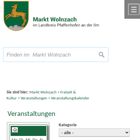
Zum Inhalt
,
zur Navigation
oder
zur Startseite
springen.
chließen
A
Schriftgröße
A
suchen
A
Sie sind hier:
Markt Wolnzach
>
Freizeit &
Kultur
>
Veranstaltungen
>
Veranstaltungskalender
Veranstaltungen
Kategorie
September 2024