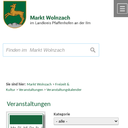
Zum Inhalt
,
zur Navigation
oder
zur Startseite
springen.
chließen
A
Schriftgröße
A
suchen
A
Sie sind hier:
Markt Wolnzach
>
Freizeit &
Kultur
>
Veranstaltungen
>
Veranstaltungskalender
Veranstaltungen
Kategorie
Juli 2024