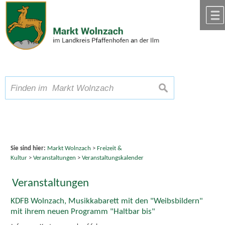
Zum Inhalt
,
zur Navigation
oder
zur Startseite
springen.
chließen
A
Schriftgröße
A
suchen
A
Sie sind hier:
Markt Wolnzach
>
Freizeit &
Kultur
>
Veranstaltungen
>
Veranstaltungskalender
Veranstaltungen
KDFB Wolnzach, Musikkabarett mit den "Weibsbildern"
mit ihrem neuen Programm "Haltbar bis"