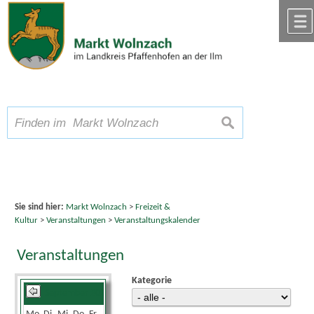
Zum Inhalt
,
zur Navigation
oder
zur Startseite
springen.
chließen
A
Schriftgröße
A
suchen
A
Sie sind hier:
Markt Wolnzach
>
Freizeit &
Kultur
>
Veranstaltungen
>
Veranstaltungskalender
Veranstaltungen
Kategorie
September 2024