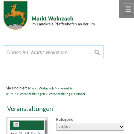
Zum Inhalt
,
zur Navigation
oder
zur Startseite
springen.
chließen
A
Schriftgröße
A
suchen
A
Sie sind hier:
Markt Wolnzach
>
Freizeit &
Kultur
>
Veranstaltungen
>
Veranstaltungskalender
Veranstaltungen
Kategorie
Januar 2025