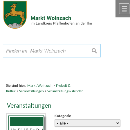
Zum Inhalt
,
zur Navigation
oder
zur Startseite
springen.
chließen
A
Schriftgröße
A
suchen
A
Sie sind hier:
Markt Wolnzach
>
Freizeit &
Kultur
>
Veranstaltungen
>
Veranstaltungskalender
Veranstaltungen
Kategorie
Juli 2024