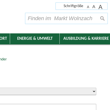
A
Schriftgröße
A
A
su
DORT
ENERGIE & UMWELT
AUSBILDUNG & KARRIERE
nder