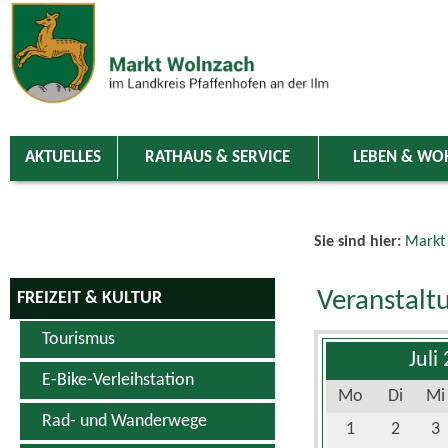
Zum Inhalt
,
zur Navigation
oder
zur Startseite
springen.
chließen
AKTUELLES
RATHAUS & SERVICE
LEBEN & WO
Sie sind hier:
Markt
Veranstalt
FREIZEIT & KULTUR
Tourismus
Juli
E-Bike-Verleihstation
Mo
Di
Mi
Rad- und Wanderwege
1
2
3