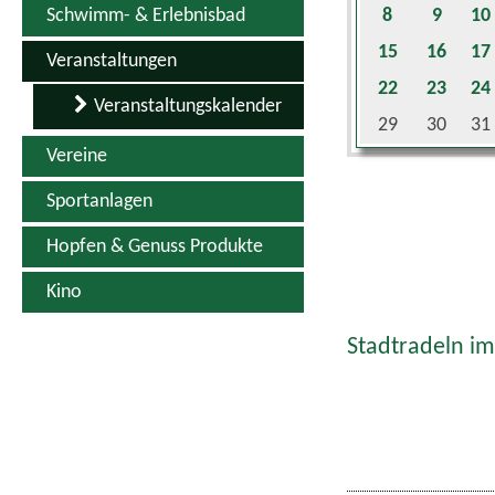
Schwimm- & Erlebnisbad
8
9
10
15
16
17
Veranstaltungen
22
23
24
Veranstaltungskalender
29
30
31
Vereine
Sportanlagen
Hopfen & Genuss Produkte
Kino
Stadtradeln im