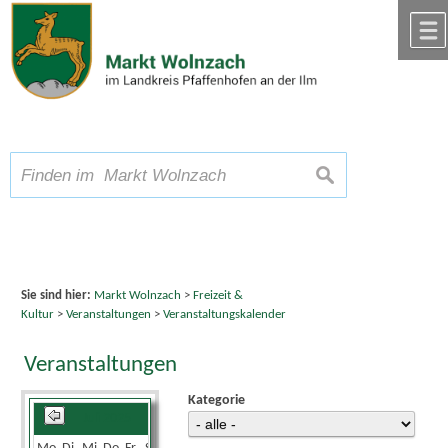
Zum Inhalt
,
zur Navigation
oder
zur Startseite
springen.
chließen
A
Schriftgröße
A
suchen
A
Sie sind hier:
Markt Wolnzach
>
Freizeit &
Kultur
>
Veranstaltungen
>
Veranstaltungskalender
Veranstaltungen
Kategorie
Juli 2025