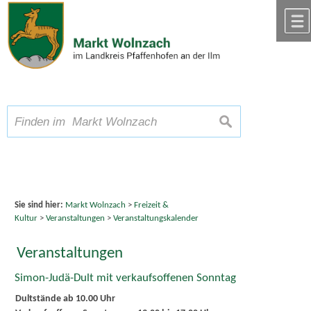
Zum Inhalt
,
zur Navigation
oder
zur Startseite
springen.
chließen
A
Schriftgröße
A
suchen
A
Sie sind hier:
Markt Wolnzach
>
Freizeit &
Kultur
>
Veranstaltungen
>
Veranstaltungskalender
Veranstaltungen
Simon-Judä-Dult mit verkaufsoffenen Sonntag
Dultstände ab 10.00 Uhr