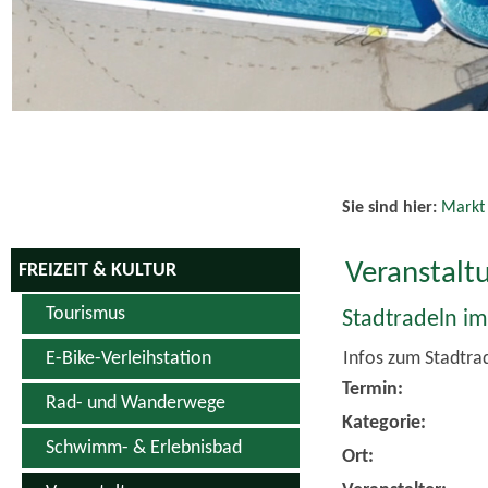
Schwimm- & Erlebnisbad
Ort:
Veranstalter:
Veranstaltungen
Veranstaltungskalender
zurück zur Übersic
Vereine
Weiterführend
Sportanlagen
Adobe Acroba
Hopfen & Genuss Produkte
Kino
Downloads
Den gewählten
Den gewählten