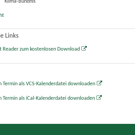
Markt Wolnzach
Rathaus
Marktplatz 1
85283 Wolnzach
08442 65-0
08442 65-34
info@wolnzach.de
www.wolnzach.de