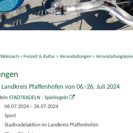
Stadtradelaktion im Landkreis Pfaffenhofen
Klima-Bündnis
ht
e Links
t Reader zum kostenlosen Download
 Termin als VCS-Kalenderdatei downloaden
 Termin als iCal-Kalenderdatei downloaden