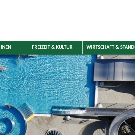
HNEN
FREIZEIT & KULTUR
WIRTSCHAFT & STAN
 Wolnzach
>
Freizeit & Kultur
>
Veranstaltungen
>
Veranstaltungskale
ungen
 Landkreis Pfaffenhofen von 06.-26. Juli 2024
deln
STADTRADELN - Spielregeln
06.07.2024
–
26.07.2024
Sport