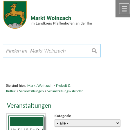
Zum Inhalt
,
zur Navigation
oder
zur Startseite
springen.
chließen
A
Schriftgröße
A
suchen
A
Sie sind hier:
Markt Wolnzach
>
Freizeit &
Kultur
>
Veranstaltungen
>
Veranstaltungskalender
Veranstaltungen
Kategorie
Juli 2024