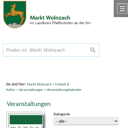
Zum Inhalt
,
zur Navigation
oder
zur Startseite
springen.
chließen
A
Schriftgröße
A
suchen
A
Sie sind hier:
Markt Wolnzach
>
Freizeit &
Kultur
>
Veranstaltungen
>
Veranstaltungskalender
Veranstaltungen
Kategorie
Juli 2024