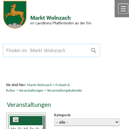
Zum Inhalt
,
zur Navigation
oder
zur Startseite
springen.
chließen
A
Schriftgröße
A
suchen
A
Sie sind hier:
Markt Wolnzach
>
Freizeit &
Kultur
>
Veranstaltungen
>
Veranstaltungskalender
Veranstaltungen
Kategorie
Juni 2025