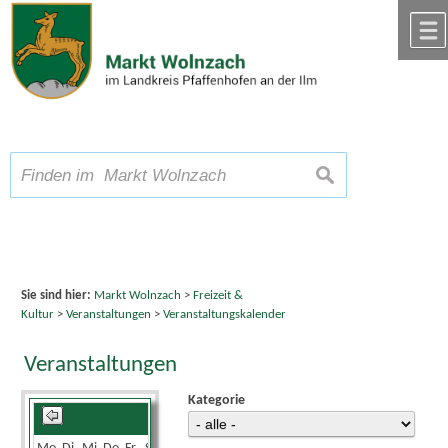
Zum Inhalt
,
zur Navigation
oder
zur Startseite
springen.
chließen
A
Schriftgröße
A
suchen
A
Sie sind hier:
Markt Wolnzach
>
Freizeit &
Kultur
>
Veranstaltungen
>
Veranstaltungskalender
Veranstaltungen
Kategorie
Oktober 2025