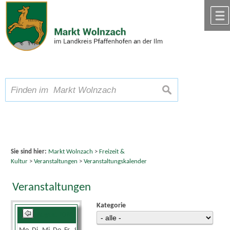
Zum Inhalt
,
zur Navigation
oder
zur Startseite
springen.
chließen
A
Schriftgröße
A
suchen
A
Sie sind hier:
Markt Wolnzach
>
Freizeit &
Kultur
>
Veranstaltungen
>
Veranstaltungskalender
Veranstaltungen
Kategorie
August 2026