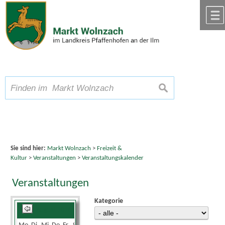
Zum Inhalt
,
zur Navigation
oder
zur Startseite
springen.
chließen
A
Schriftgröße
A
suchen
A
Sie sind hier:
Markt Wolnzach
>
Freizeit &
Kultur
>
Veranstaltungen
>
Veranstaltungskalender
Veranstaltungen
Kategorie
August 2026