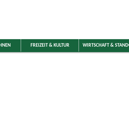
HNEN
FREIZEIT & KULTUR
WIRTSCHAFT & STAN
 Wolnzach
>
Freizeit & Kultur
>
Veranstaltungen
>
Veranstaltungskale
ungen
dlverein Königsfeld, Bier-Fest
22.08.2026 von 18:00
bis 22:00 Uhr
Vereine
Königsfeld Wandererhütte/Feuerwehr (je nach Wetterlage)