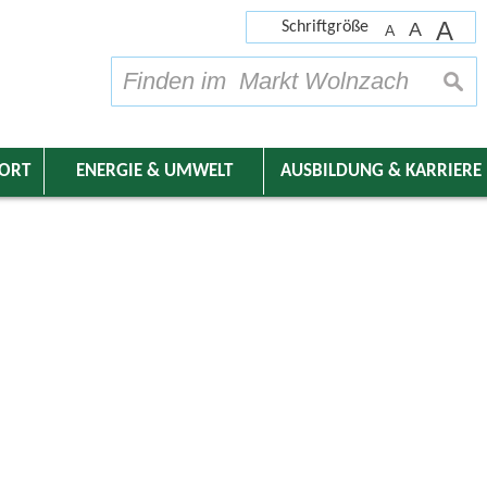
A
Schriftgröße
A
A
su
DORT
ENERGIE & UMWELT
AUSBILDUNG & KARRIERE
nder