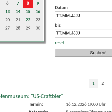
6
7
8
9
Datum
13
14
15
16
20
21
22
23
bis:
27
28
29
30
reset
1
2
fenmuseum: "US-Craftbier"
Termin:
16.12.2026 19:00 Uhr