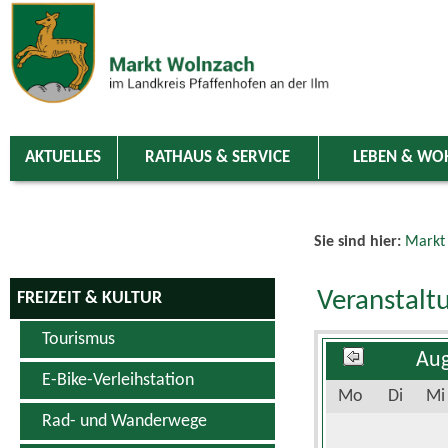
Zum Inhalt
,
zur Navigation
oder
zur Startseite
springen.
chließen
AKTUELLES
RATHAUS & SERVICE
LEBEN & WO
Sie sind hier:
Markt
Veranstalt
FREIZEIT & KULTUR
Tourismus
Aug
E-Bike-Verleihstation
Mo
Di
Mi
Rad- und Wanderwege