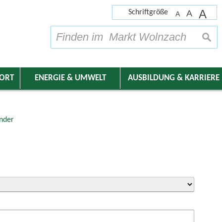
A
Schriftgröße
A
A
su
DORT
ENERGIE & UMWELT
AUSBILDUNG & KARRIERE
nder