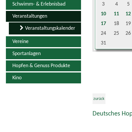
Schwimm- & Erlebnisbad
3
4
5
10
11
12
Veranstaltungen
17
18
19
Veranstaltungskalender
24
25
26
Vereine
31
Sportanlagen
Hopfen & Genuss Produkte
Kino
zurück
Deutsches Hop