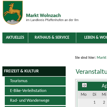
Zum Inhalt
,
zur Navigation
oder
zur Startseite
springen.
chließen
AKTUELLES
RATHAUS & SERVICE
LEBEN & WO
Sie sind hier:
Markt
Veranstalt
FREIZEIT & KULTUR
Tourismus
Ap
E-Bike-Verleihstation
Mo
Di
Mi
Rad- und Wanderwege
1
2