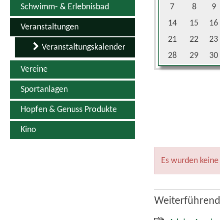
Schwimm- & Erlebnisbad
7
8
9
14
15
16
Veranstaltungen
21
22
23
Veranstaltungskalender
28
29
30
Vereine
Sportanlagen
Hopfen & Genuss Produkte
Kino
Es wurden keine
Weiterführend