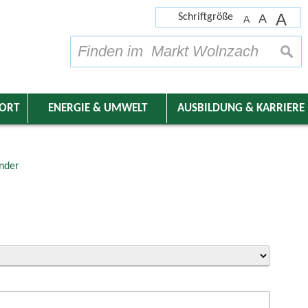
A
Schriftgröße
A
A
su
DORT
ENERGIE & UMWELT
AUSBILDUNG & KARRIERE
nder