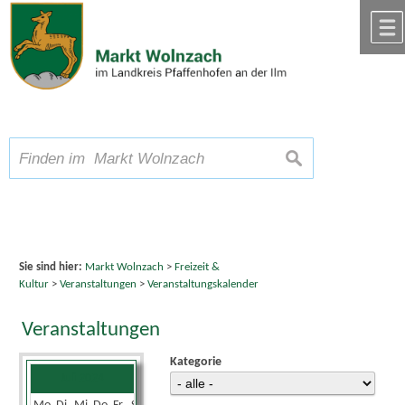
Zum Inhalt
,
zur Navigation
oder
zur Startseite
springen.
chließen
A
Schriftgröße
A
suchen
A
Sie sind hier:
Markt Wolnzach
>
Freizeit &
Kultur
>
Veranstaltungen
>
Veranstaltungskalender
Veranstaltungen
Kategorie
Juli 2024