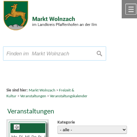
Zum Inhalt
,
zur Navigation
oder
zur Startseite
springen.
chließen
A
Schriftgröße
A
suchen
A
Sie sind hier:
Markt Wolnzach
>
Freizeit &
Kultur
>
Veranstaltungen
>
Veranstaltungskalender
Veranstaltungen
Kategorie
Mai 2025