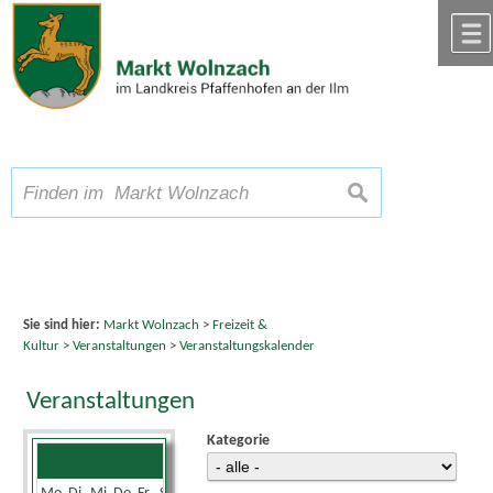
Zum Inhalt
,
zur Navigation
oder
zur Startseite
springen.
chließen
A
Schriftgröße
A
suchen
A
Sie sind hier:
Markt Wolnzach
>
Freizeit &
Kultur
>
Veranstaltungen
>
Veranstaltungskalender
Veranstaltungen
Kategorie
Juli 2024