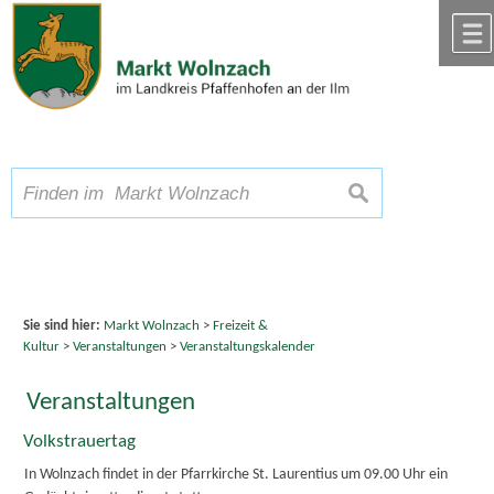
Zum Inhalt
,
zur Navigation
oder
zur Startseite
springen.
chließen
A
Schriftgröße
A
suchen
A
Sie sind hier:
Markt Wolnzach
>
Freizeit &
Kultur
>
Veranstaltungen
>
Veranstaltungskalender
Veranstaltungen
Volkstrauertag
In Wolnzach findet in der Pfarrkirche St. Laurentius um 09.00 Uhr ein