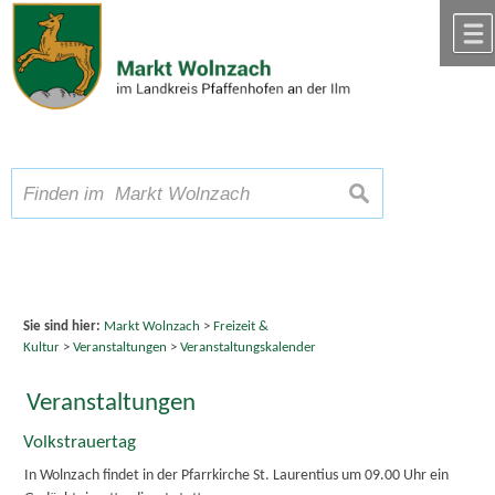
Zum Inhalt
,
zur Navigation
oder
zur Startseite
springen.
chließen
A
Schriftgröße
A
suchen
A
Sie sind hier:
Markt Wolnzach
>
Freizeit &
Kultur
>
Veranstaltungen
>
Veranstaltungskalender
Veranstaltungen
Volkstrauertag
In Wolnzach findet in der Pfarrkirche St. Laurentius um 09.00 Uhr ein