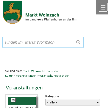
Zum Inhalt
,
zur Navigation
oder
zur Startseite
springen.
chließen
A
Schriftgröße
A
suchen
A
Sie sind hier:
Markt Wolnzach
>
Freizeit &
Kultur
>
Veranstaltungen
>
Veranstaltungskalender
Veranstaltungen
Kategorie
Mai 2025