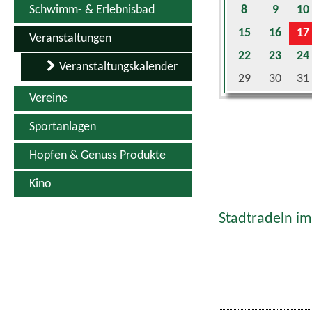
Schwimm- & Erlebnisbad
8
9
10
15
16
17
Veranstaltungen
22
23
24
Veranstaltungskalender
29
30
31
Vereine
Sportanlagen
Hopfen & Genuss Produkte
Kino
Stadtradeln im