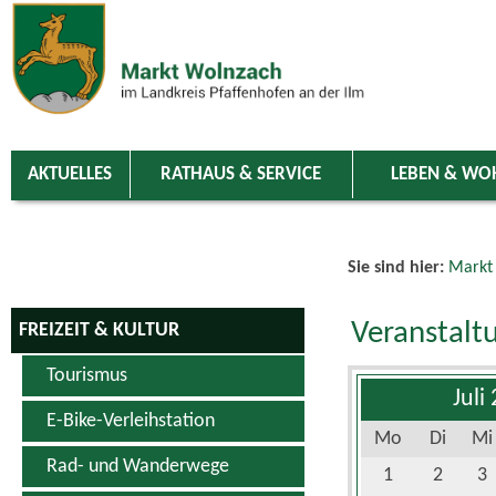
Zum Inhalt
,
zur Navigation
oder
zur Startseite
springen.
chließen
AKTUELLES
RATHAUS & SERVICE
LEBEN & WO
Sie sind hier:
Markt
Veranstalt
FREIZEIT & KULTUR
Tourismus
Juli
E-Bike-Verleihstation
Mo
Di
Mi
Rad- und Wanderwege
1
2
3