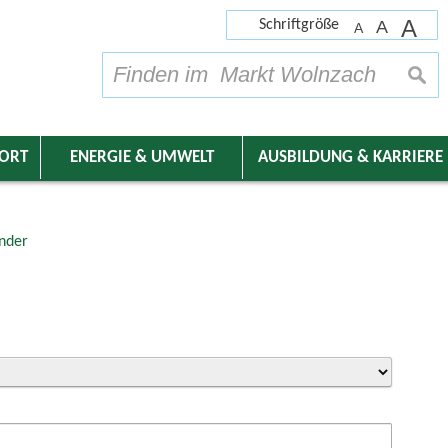
A
Schriftgröße
A
A
su
DORT
ENERGIE & UMWELT
AUSBILDUNG & KARRIERE
nder