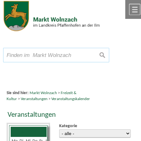
Zum Inhalt
,
zur Navigation
oder
zur Startseite
springen.
chließen
A
Schriftgröße
A
suchen
A
Sie sind hier:
Markt Wolnzach
>
Freizeit &
Kultur
>
Veranstaltungen
>
Veranstaltungskalender
Veranstaltungen
Kategorie
Juli 2024