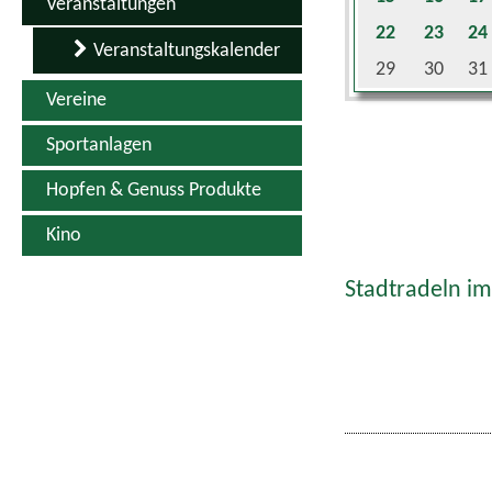
Veranstaltungen
22
23
24
Veranstaltungskalender
29
30
31
Vereine
Sportanlagen
Hopfen & Genuss Produkte
Kino
Stadtradeln im