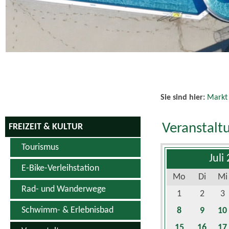
Sie sind hier:
Markt
Veranstalt
FREIZEIT & KULTUR
Tourismus
Juli
E-Bike-Verleihstation
Mo
Di
Mi
Rad- und Wanderwege
1
2
3
Schwimm- & Erlebnisbad
8
9
10
15
16
17