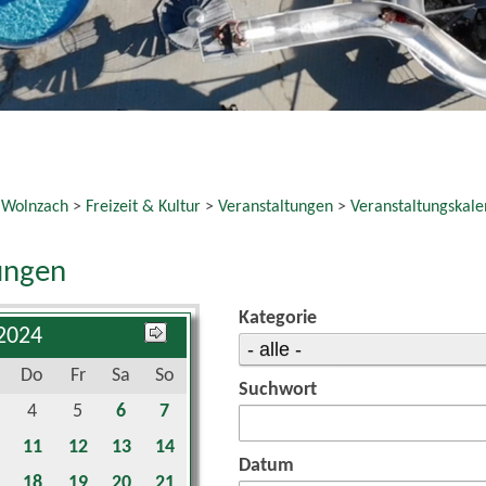
 Wolnzach
>
Freizeit & Kultur
>
Veranstaltungen
>
Veranstaltungskale
ungen
Kategorie
 2024
Do
Fr
Sa
So
Suchwort
4
5
6
7
11
12
13
14
Datum
18
19
20
21