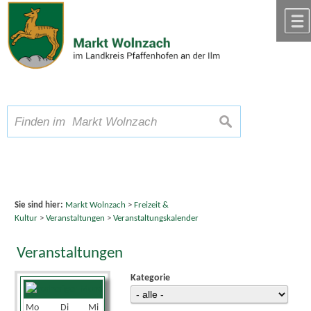
Zum Inhalt
,
zur Navigation
oder
zur Startseite
springen.
chließen
A
Schriftgröße
A
suchen
A
Sie sind hier:
Markt Wolnzach
>
Freizeit &
Kultur
>
Veranstaltungen
>
Veranstaltungskalender
Veranstaltungen
Kategorie
September 2024
Mo
Di
Mi
Do
Fr
Sa
So