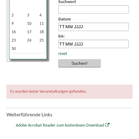
Suchwort
1
2
3
4
5
6
7
8
Datum
9
10
11
12
13
14
15
16
17
18
19
20
21
22
bis:
23
24
25
26
27
28
29
30
reset
Es wurden keine Veranstaltungen gefunden.
Weiterführende Links
Adobe Acrobat Reader zum kostenlosen Download