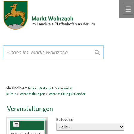
Zum Inhalt
,
zur Navigation
oder
zur Startseite
springen.
chließen
A
Schriftgröße
A
suchen
A
Sie sind hier:
Markt Wolnzach
>
Freizeit &
Kultur
>
Veranstaltungen
>
Veranstaltungskalender
Veranstaltungen
Kategorie
August 2024