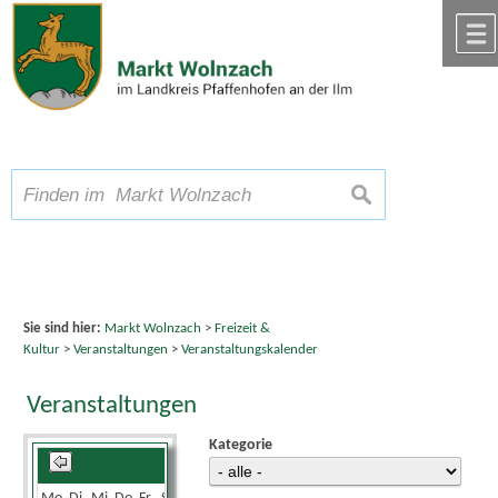
Zum Inhalt
,
zur Navigation
oder
zur Startseite
springen.
chließen
A
Schriftgröße
A
suchen
A
Sie sind hier:
Markt Wolnzach
>
Freizeit &
Kultur
>
Veranstaltungen
>
Veranstaltungskalender
Veranstaltungen
Kategorie
Juni 2025