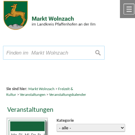
Zum Inhalt
,
zur Navigation
oder
zur Startseite
springen.
chließen
A
Schriftgröße
A
suchen
A
Sie sind hier:
Markt Wolnzach
>
Freizeit &
Kultur
>
Veranstaltungen
>
Veranstaltungskalender
Veranstaltungen
Kategorie
September 2023