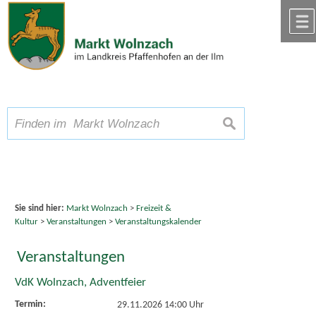
Zum Inhalt
,
zur Navigation
oder
zur Startseite
springen.
chließen
A
Schriftgröße
A
suchen
A
Sie sind hier:
Markt Wolnzach
>
Freizeit &
Kultur
>
Veranstaltungen
>
Veranstaltungskalender
Veranstaltungen
VdK Wolnzach, Adventfeier
Termin:
29.11.2026 14:00 Uhr