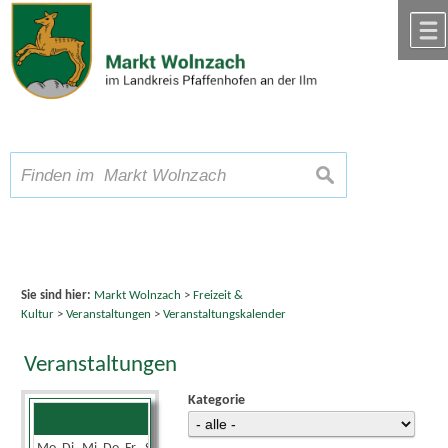
Zum Inhalt
,
zur Navigation
oder
zur Startseite
springen.
chließen
A
Schriftgröße
A
suchen
A
Sie sind hier:
Markt Wolnzach
>
Freizeit &
Kultur
>
Veranstaltungen
>
Veranstaltungskalender
Veranstaltungen
Kategorie
Juli 2024