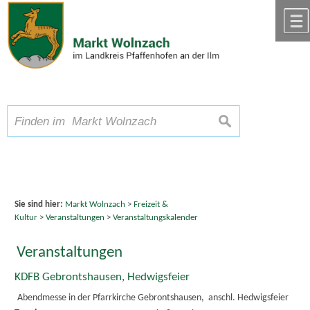
Zum Inhalt
,
zur Navigation
oder
zur Startseite
springen.
chließen
A
Schriftgröße
A
suchen
A
Sie sind hier:
Markt Wolnzach
>
Freizeit &
Kultur
>
Veranstaltungen
>
Veranstaltungskalender
Veranstaltungen
KDFB Gebrontshausen, Hedwigsfeier
Abendmesse in der Pfarrkirche Gebrontshausen, anschl. Hedwigsfeier