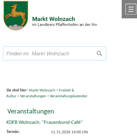
Zum Inhalt
,
zur Navigation
oder
zur Startseite
springen.
chließen
A
Schriftgröße
A
suchen
A
Sie sind hier:
Markt Wolnzach
>
Freizeit &
Kultur
>
Veranstaltungen
>
Veranstaltungskalender
Veranstaltungen
KDFB Wolnzach: "Frauenbund-Café"
Termin:
11.11.2026 14:00 Uhr