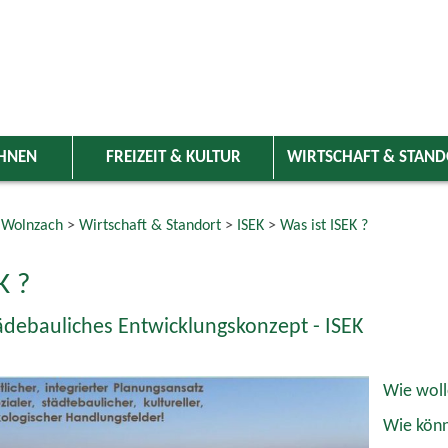
HNEN
FREIZEIT & KULTUR
WIRTSCHAFT & STAN
 Wolnzach
>
Wirtschaft & Standort
>
ISEK
>
Was ist ISEK ?
K ?
tädebauliches Entwicklungskonzept - ISEK
Wie woll
Wie könn