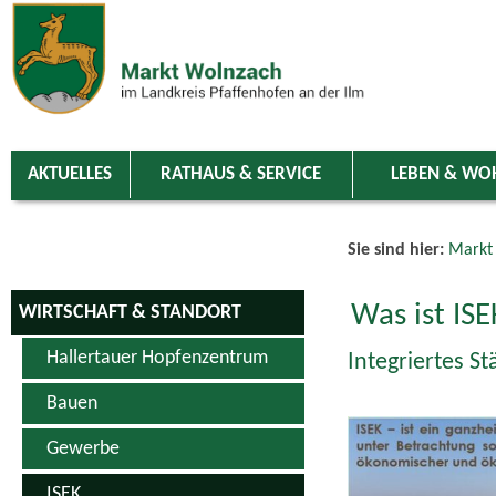
Zum Inhalt
,
zur Navigation
oder
zur Startseite
springen.
chließen
AKTUELLES
RATHAUS & SERVICE
LEBEN & WO
Sie sind hier:
Markt
Was ist ISE
WIRTSCHAFT & STANDORT
Hallertauer Hopfenzentrum
Integriertes S
Bauen
Gewerbe
ISEK