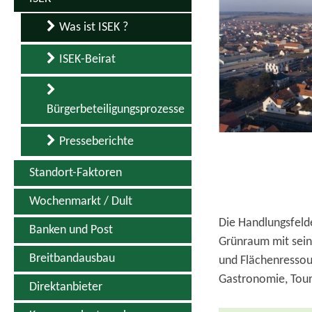
Was ist ISEK ?
ISEK-Beirat
Bürgerbeteiligungsprozesse
Presseberichte
Standort-Faktoren
Wochenmarkt / Dult
Die Handlungsfelde
Banken und Post
Grünraum mit sein
Breitbandausbau
und Flächenressou
Gastronomie, Tour
Direktanbieter