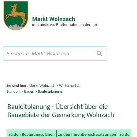
Zum Inhalt
,
zur Navigation
oder
zur Startseite
springen.
chließen
A
Schriftgröße
A
suchen
A
Sie sind hier:
Markt Wolnzach
>
Wirtschaft &
Standort
>
Bauen
>
Bauleitplanung
Bauleitplanung - Übersicht über die
Baugebiete der Gemarkung Wolnzach
zu den Bebauungsplänen
zu den Innenbereichssatzungen
zu den A