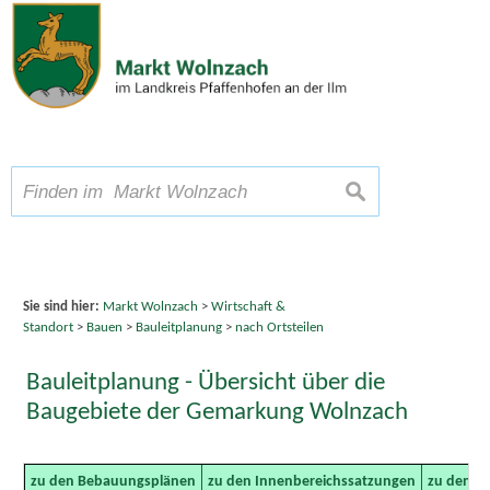
Zum Inhalt
,
zur Navigation
oder
zur Startseite
springen.
chließen
A
Schriftgröße
A
suchen
A
Sie sind hier:
Markt Wolnzach
>
Wirtschaft &
Standort
>
Bauen
>
Bauleitplanung
>
nach Ortsteilen
Bauleitplanung - Übersicht über die
Baugebiete der Gemarkung Wolnzach
zu den Bebauungsplänen
zu den Innenbereichssatzungen
zu den A