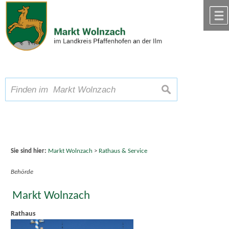
Zum Inhalt
,
zur Navigation
oder
zur Startseite
springen.
chließen
A
Schriftgröße
A
suchen
A
Sie sind hier:
Markt Wolnzach
>
Rathaus & Service
Behörde
Markt Wolnzach
Rathaus