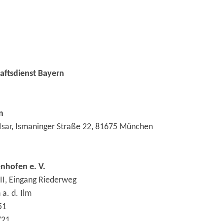
haftsdienst Bayern
n
 Isar, Ismaninger Straße 22, 81675 München
enhofen e. V.
/II, Eingang Riederweg
a. d. Ilm
51
721