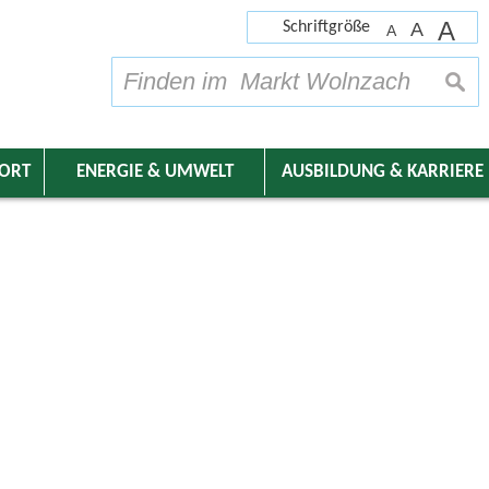
A
Schriftgröße
A
A
su
DORT
ENERGIE & UMWELT
AUSBILDUNG & KARRIERE