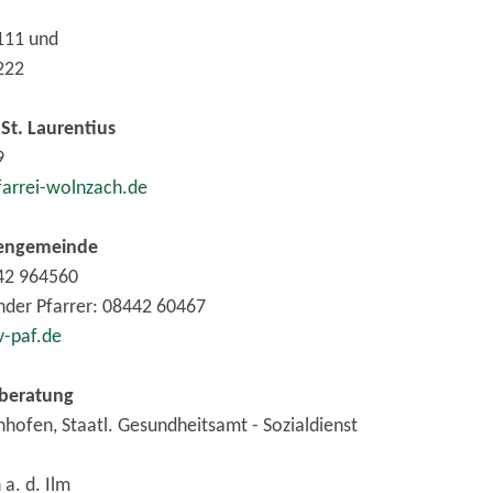
111 und
0222
 St. Laurentius
9
arrei-wolnzach.de
hengemeinde
442 964560
nder Pfarrer: 08442 60467
-paf.de
beratung
hofen, Staatl. Gesundheitsamt - Sozialdienst
a. d. Ilm