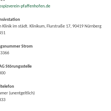
spizverein-pfaffenhofen.de
nsivstation
 Klinik im städt. Klinikum, Flurstraße 17, 90419 Nürnberg
451
ngsnummer Strom
0-3366
G Störungsstelle
1000
dtelefon
er (unentgeltlich)
0333