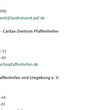
0
1990
samt@landratsamt-paf.de
 - Caritas-Zentrum Pfaffenhofen
n
3-15
-40
ritaspfaffenhofen.de
faffenhofen und Umgebung e. V.
n
-44
-45