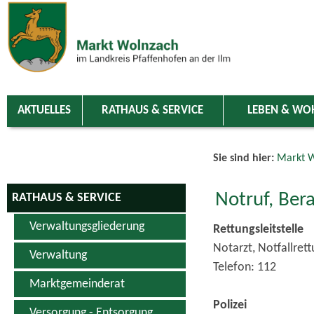
Zum Inhalt
,
zur Navigation
oder
zur Startseite
springen.
chließen
AKTUELLES
RATHAUS & SERVICE
LEBEN & WO
Sie sind hier:
Markt W
Notruf, Ber
RATHAUS & SERVICE
Verwaltungsgliederung
Rettungsleitstelle
Notarzt, Notfallret
Verwaltung
Telefon: 112
Marktgemeinderat
Polizei
Versorgung - Entsorgung