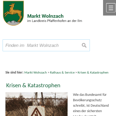
Zum Inhalt
,
zur Navigation
oder
zur Startseite
springen.
chließen
A
Schriftgröße
A
suchen
A
Sie sind hier:
Markt Wolnzach
>
Rathaus & Service
>
Krisen & Katastrophen
Krisen & Katastrophen
Wie das Bundesamt für
Bevölkerungsschutz
schreibt, ist Deutschland
eines der sichersten